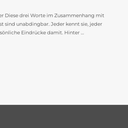
eder Diese drei Worte im Zusammenhang mit
 sind unabdingbar. Jeder kennt sie, jeder
sönliche Eindrücke damit. Hinter …
kalische
achtstradition
rweihnacht
ischen
vereins
kenberg