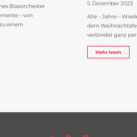
5. Dezember 2023
ches Blasorchester
omente – von
Alle – Jahre – Wi
 zu einem
dem Weihnachtsfest
verbindet ganz per
"Musi
Mehr lesen
Weihn
–
9.
Bläse
des
Städt
Musik
Fran
e.V."