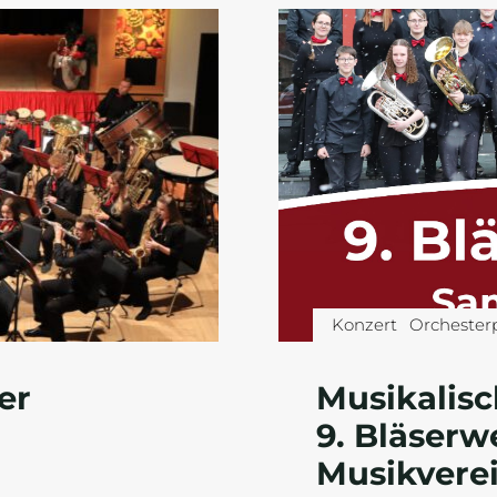
Konzert
Orchester
er
Musikalisc
9. Bläserw
Musikverei