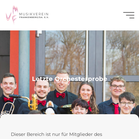
Zum
Inhalt
Musikverein
springen
Frankenberg/Sa.
Letzte Orchesterprobe
Dieser Bereich ist nur für Mitglieder des